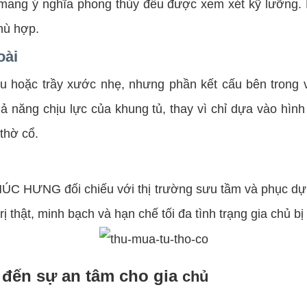
n mang ý nghĩa phong thủy đều được xem xét kỹ lưỡng. 
hù hợp.
oài
 màu hoặc trầy xước nhẹ, nhưng phần kết cấu bên tr
 năng chịu lực của khung tủ, thay vì chỉ dựa vào hình
 thờ cổ.
 HƯNG đối chiếu với thị trường sưu tầm và phục dựng
rị thật, minh bạch và hạn chế tối đa tình trạng gia chủ bị 
 đến sự an tâm cho gia
chủ