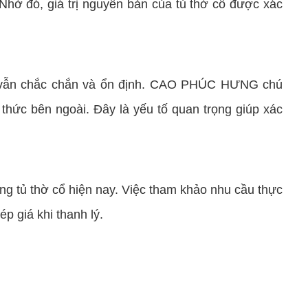
Nhờ đó, giá trị nguyên bản của tủ thờ cổ được xác
ong vẫn chắc chắn và ổn định. CAO PHÚC HƯNG chú
 thức bên ngoài. Đây là yếu tố quan trọng giúp xác
 tủ thờ cổ hiện nay. Việc tham khảo nhu cầu thực
ép giá khi thanh lý.