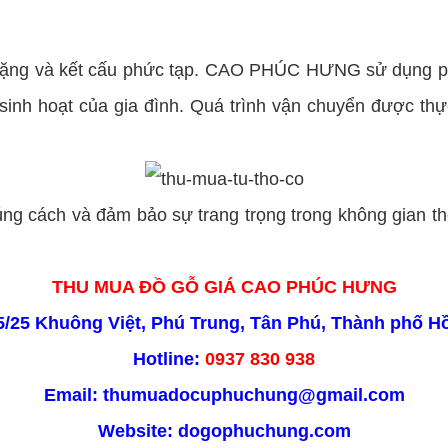
g nặng và kết cấu phức tạp. CAO PHÚC HƯNG sử dụng p
inh hoạt của gia đình. Quá trình vận chuyển được thự
úng cách và đảm bảo sự trang trọng trong không gian
THU MUA ĐỒ GỖ GIÁ CAO PHÚC HƯNG
15/25 Khuông Việt, Phú Trung, Tân Phú, Thành phố H
Hotline:
0937 830 938
Email: thumuadocuphuchung@gmail.com
Website:
dogophuchung.com