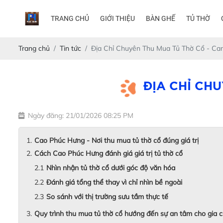
TRANG CHỦ
GIỚI THIỆU
BÀN GHẾ
TỦ THỜ
Trang chủ
Tin tức
Địa Chỉ Chuyên Thu Mua Tủ Thờ Cổ - Ca
ĐỊA CHỈ CH
Ngày đăng: 21/01/2026 08:25 PM
Cao Phúc Hưng - Nơi thu mua tủ thờ cổ đúng giá trị
Cách Cao Phúc Hưng đánh giá giá trị tủ thờ cổ
Nhìn nhận tủ thờ cổ dưới góc độ văn hóa
Đánh giá tổng thể thay vì chỉ nhìn bề ngoài
So sánh với thị trường sưu tầm thực tế
Quy trình thu mua tủ thờ cổ hướng đến sự an tâm cho gia 