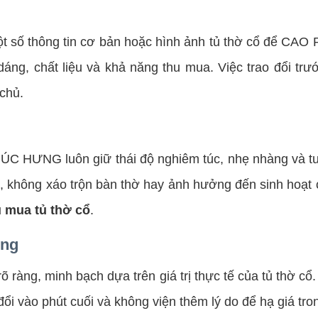
 một số thông tin cơ bản hoặc hình ảnh tủ thờ cổ để C
áng, chất liệu và khả năng thu mua. Việc trao đổi trư
 chủ.
HÚC HƯNG luôn giữ thái độ nghiêm túc, nhẹ nhàng và tuy
, không xáo trộn bàn thờ hay ảnh hưởng đến sinh hoạt c
 mua tủ thờ cổ
.
ùng
rõ ràng, minh bạch dựa trên giá trị thực tế của tủ th
ổi vào phút cuối và không viện thêm lý do để hạ giá tro