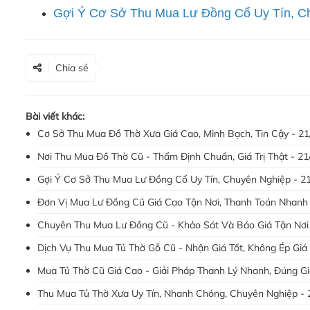
Gợi Ý Cơ Sở Thu Mua Lư Đồng Cổ Uy Tín, C
Chia sẻ
Bài viết khác:
Cơ Sở Thu Mua Đồ Thờ Xưa Giá Cao, Minh Bạch, Tin Cậy - 21
Nơi Thu Mua Đồ Thờ Cũ - Thẩm Định Chuẩn, Giá Trị Thật - 21
Gợi Ý Cơ Sở Thu Mua Lư Đồng Cổ Uy Tín, Chuyên Nghiệp - 2
Đơn Vị Mua Lư Đồng Cũ Giá Cao Tận Nơi, Thanh Toán Nhanh 
Chuyên Thu Mua Lư Đồng Cũ - Khảo Sát Và Báo Giá Tận Nơi 
Dịch Vụ Thu Mua Tủ Thờ Gỗ Cũ - Nhận Giá Tốt, Không Ép Giá
Mua Tủ Thờ Cũ Giá Cao - Giải Pháp Thanh Lý Nhanh, Đúng Gi
Thu Mua Tủ Thờ Xưa Uy Tín, Nhanh Chóng, Chuyên Nghiệp - 