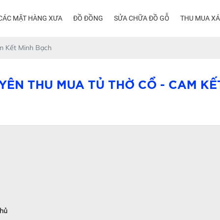
CÁC MẶT HÀNG XƯA
ĐỒ ĐỒNG
SỬA CHỮA ĐỒ GỖ
THU MUA X
m Kết Minh Bạch
UYÊN THU MUA TỦ THỜ CỔ - CAM KẾ
chủ