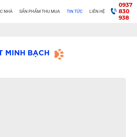
0937
830
ÁC NHÀ
SẨN PHẨM THU MUA
TIN TỨC
LIÊN HỆ
938
T MINH BẠCH