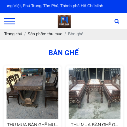
uông Việt, Phú Trung, Tân Phú, Thành phố Hồ Chí Minh
Trang chủ
Sản phẩm thu mua
Bàn ghế
BÀN GHẾ
THU MUA BÀN GHẾ MUN
THU MUA BÀN GHẾ GỖ