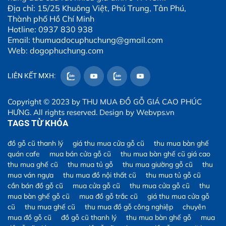
Địa chỉ: 15/25 Khuông Việt, Phú Trung, Tân Phú,
Thành phố Hồ Chí Minh
Hotline: 0937 830 938
Email: thumuadocuphuchung@gmail.com
Web: dogophuchung.com
LIÊN KẾT MXH:
Copyright © 2023 by
THU MUA ĐỒ GỖ GIÁ CAO PHÚC
HƯNG
. All rights reserved. Design by
Webvps.vn
TAGS TỪ KHÓA
đồ gỗ cũ thanh lý
giá thu mua cửa gỗ cũ
thu mua bàn ghế
quán cafe
mua bán cửa gỗ cũ
thu mua bàn ghế cũ giá cao
thu mua ghế cũ
thu mua tủ gỗ
thu mua giường gỗ cũ
thu
mua ván ngựa
thu mua đồ nội thất cũ
thu mua tủ gỗ cũ
cần bán đồ gỗ cũ
mua cửa gỗ cũ
thu mua cửa gỗ cũ
thu
mua bàn ghế gỗ cũ
mua đồ gỗ trắc cũ
giá thu mua cửa gỗ
cũ
thu mua ghế cũ
thu mua đồ gỗ công nghiệp
chuyên
mua đồ gỗ cũ
đồ gỗ cũ thanh lý
thu mua bàn ghế gỗ
mua