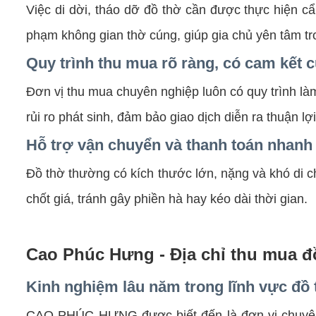
Việc di dời, tháo dỡ đồ thờ cần được thực hiện c
phạm không gian thờ cúng, giúp gia chủ yên tâm tr
Quy trình thu mua rõ ràng, có cam kết c
Đơn vị thu mua chuyên nghiệp luôn có quy trình làm
rủi ro phát sinh, đảm bảo giao dịch diễn ra thuận l
Hỗ trợ vận chuyển và thanh toán nhanh
Đồ thờ thường có kích thước lớn, nặng và khó di c
chốt giá, tránh gây phiền hà hay kéo dài thời gian.
Cao Phúc Hưng - Địa chỉ thu mua đồ
Kinh nghiệm lâu năm trong lĩnh vực đồ 
CAO PHÚC HƯNG được biết đến là đơn vị chuy