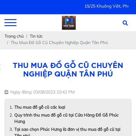
15/25 Khuông Việt, Phú Trung, Tân P
Trang chủ
Tin tức
Thu Mua Đồ Gỗ Cũ Chuyên Nghiệp Quận Tân Phú
THU MUA ĐỒ GỖ CŨ CHUYÊN
NGHIỆP QUẬN TÂN PHÚ
Ngày đăng: 03/08/2023 10:42 PM
Thu mua đồ gỗ cũ các loại
Quy trình thu mua đồ gỗ cũ tại Cửa Hàng Đồ Gỗ Phúc
Hưng
Tại sao chọn Phúc Hưng là đơn vị thu mua đồ gỗ cũ tại
Tân phú