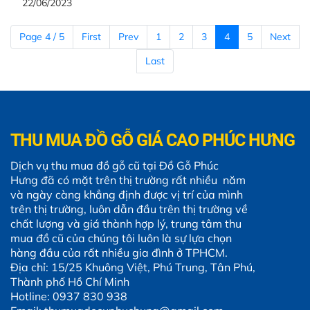
22/06/2023
Page 4 / 5
First
Prev
1
2
3
4
5
Next
Last
THU MUA ĐỒ GỖ GIÁ CAO PHÚC HƯNG
Dịch vụ thu mua đồ gỗ cũ tại Đồ Gỗ Phúc
Hưng đã có mặt trên thị trường rất nhiều năm
và ngày càng khẳng định được vị trí của mình
trên thị trường, luôn dẫn đầu trên thị trường về
chất lượng và giá thành hợp lý, trung tâm thu
mua đồ cũ của chúng tôi luôn là sự lựa chọn
hàng đầu của rất nhiều gia đình ở TPHCM.
Địa chỉ: 15/25 Khuông Việt, Phú Trung, Tân Phú,
Thành phố Hồ Chí Minh
Hotline: 0937 830 938