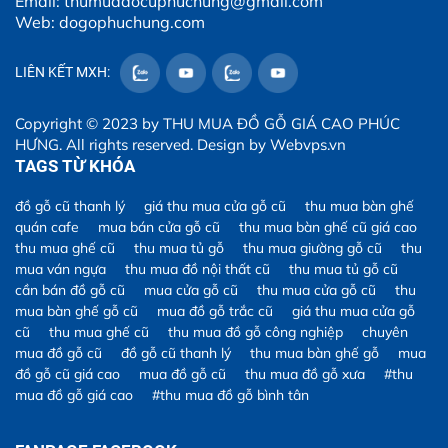
Email: thumuadocuphuchung@gmail.com
Web: dogophuchung.com
LIÊN KẾT MXH:
Copyright © 2023 by
THU MUA ĐỒ GỖ GIÁ CAO PHÚC
HƯNG
. All rights reserved. Design by
Webvps.vn
TAGS TỪ KHÓA
đồ gỗ cũ thanh lý
giá thu mua cửa gỗ cũ
thu mua bàn ghế
quán cafe
mua bán cửa gỗ cũ
thu mua bàn ghế cũ giá cao
thu mua ghế cũ
thu mua tủ gỗ
thu mua giường gỗ cũ
thu
mua ván ngựa
thu mua đồ nội thất cũ
thu mua tủ gỗ cũ
cần bán đồ gỗ cũ
mua cửa gỗ cũ
thu mua cửa gỗ cũ
thu
mua bàn ghế gỗ cũ
mua đồ gỗ trắc cũ
giá thu mua cửa gỗ
cũ
thu mua ghế cũ
thu mua đồ gỗ công nghiệp
chuyên
mua đồ gỗ cũ
đồ gỗ cũ thanh lý
thu mua bàn ghế gỗ
mua
đồ gỗ cũ giá cao
mua đồ gỗ cũ
thu mua đồ gỗ xưa
#thu
mua đồ gỗ giá cao
#thu mua đồ gỗ bình tân