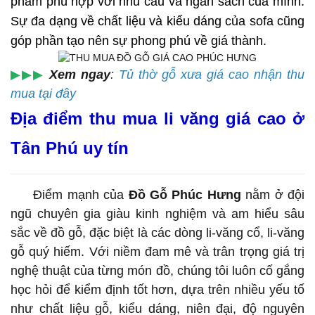
phẩm phù hợp với nhu cầu và ngân sách của mình.
Sự đa dạng về chất liệu và kiểu dáng của sofa cũng
góp phần tạo nên sự phong phú về giá thành.
▶▶▶
Xem ngay
:
Tủ thờ gỗ xưa giá cao nhận thu
mua tại đây
Địa điểm thu mua li văng giá cao ở
Tân Phú uy tín
Điểm mạnh của
Đồ Gỗ Phúc Hưng
nằm ở đội
ngũ chuyên gia giàu kinh nghiệm và am hiểu sâu
sắc về đồ gỗ, đặc biệt là các dòng li-văng cổ, li-văng
gỗ quý hiếm. Với niềm đam mê và trân trọng giá trị
nghệ thuật của từng món đồ, chúng tôi luôn cố gắng
học hỏi để kiểm định tốt hơn, dựa trên nhiều yếu tố
như chất liệu gỗ, kiểu dáng, niên đại, độ nguyên