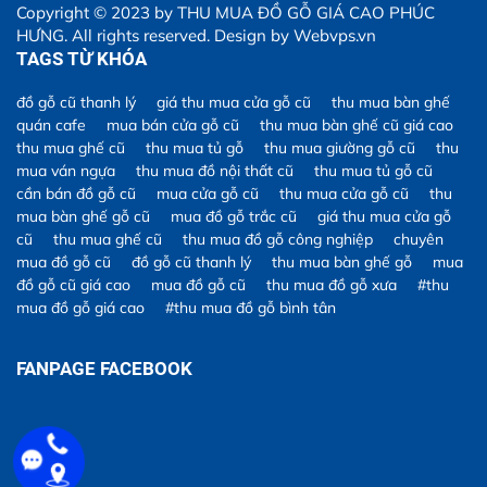
Copyright © 2023 by
THU MUA ĐỒ GỖ GIÁ CAO PHÚC
HƯNG
. All rights reserved. Design by
Webvps.vn
TAGS TỪ KHÓA
đồ gỗ cũ thanh lý
giá thu mua cửa gỗ cũ
thu mua bàn ghế
quán cafe
mua bán cửa gỗ cũ
thu mua bàn ghế cũ giá cao
thu mua ghế cũ
thu mua tủ gỗ
thu mua giường gỗ cũ
thu
mua ván ngựa
thu mua đồ nội thất cũ
thu mua tủ gỗ cũ
cần bán đồ gỗ cũ
mua cửa gỗ cũ
thu mua cửa gỗ cũ
thu
mua bàn ghế gỗ cũ
mua đồ gỗ trắc cũ
giá thu mua cửa gỗ
cũ
thu mua ghế cũ
thu mua đồ gỗ công nghiệp
chuyên
mua đồ gỗ cũ
đồ gỗ cũ thanh lý
thu mua bàn ghế gỗ
mua
đồ gỗ cũ giá cao
mua đồ gỗ cũ
thu mua đồ gỗ xưa
#thu
mua đồ gỗ giá cao
#thu mua đồ gỗ bình tân
FANPAGE FACEBOOK