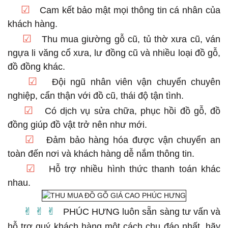
☑
Cam kết bảo mật mọi thông tin cá nhân của
khách hàng.
☑
Thu mua giường gỗ cũ, tủ thờ xưa cũ, ván
ngựa li văng cổ xưa, lư đồng cũ và nhiều loại đồ gỗ,
đồ đồng khác.
☑
Đội ngũ nhân viên vận chuyển chuyên
nghiệp, cẩn thận với đồ cũ, thái độ tận tình.
☑
Có dịch vụ sửa chữa, phục hồi đồ gỗ, đồ
đồng giúp đồ vật trở nên như mới.
☑
Đảm bảo hàng hóa được vận chuyển an
toàn đến nơi và khách hàng dễ nắm thông tin.
☑
Hỗ trợ nhiều hình thức thanh toán khác
nhau.
✌︎︎ ✌︎︎ ✌︎︎
PHÚC HƯNG luôn sẵn sàng tư vấn và
hỗ trợ quý khách hàng một cách chu đáo nhất, hãy