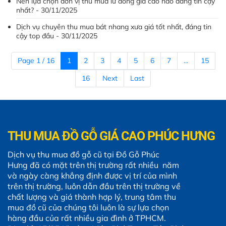
Nên lựa chọn đơn vị thu mua lư đồng giá cao nào đáng tin cậy
nhất? - 30/11/2025
Dịch vụ chuyên thu mua bát nhang xưa giá tốt nhất, đáng tin
cậy top đầu - 30/11/2025
Page 1 / 16
1
2
3
4
5
6
7
...
15
16
Next
Last
THU MUA ĐỒ GỖ GIÁ CAO PHÚC HƯNG
Dịch vụ thu mua đồ gỗ cũ tại Đồ Gỗ Phúc
Hưng đã có mặt trên thị trường rất nhiều năm
và ngày càng khẳng định được vị trí của mình
trên thị trường, luôn dẫn đầu trên thị trường về
chất lượng và giá thành hợp lý, trung tâm thu
mua đồ cũ của chúng tôi luôn là sự lựa chọn
hàng đầu của rất nhiều gia đình ở TPHCM.