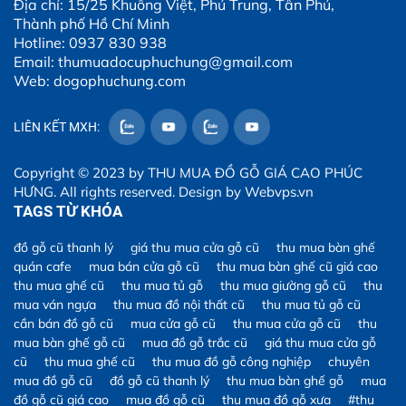
Địa chỉ: 15/25 Khuông Việt, Phú Trung, Tân Phú,
Thành phố Hồ Chí Minh
Hotline: 0937 830 938
Email: thumuadocuphuchung@gmail.com
Web: dogophuchung.com
LIÊN KẾT MXH:
Copyright © 2023 by
THU MUA ĐỒ GỖ GIÁ CAO PHÚC
HƯNG
. All rights reserved. Design by
Webvps.vn
TAGS TỪ KHÓA
đồ gỗ cũ thanh lý
giá thu mua cửa gỗ cũ
thu mua bàn ghế
quán cafe
mua bán cửa gỗ cũ
thu mua bàn ghế cũ giá cao
thu mua ghế cũ
thu mua tủ gỗ
thu mua giường gỗ cũ
thu
mua ván ngựa
thu mua đồ nội thất cũ
thu mua tủ gỗ cũ
cần bán đồ gỗ cũ
mua cửa gỗ cũ
thu mua cửa gỗ cũ
thu
mua bàn ghế gỗ cũ
mua đồ gỗ trắc cũ
giá thu mua cửa gỗ
cũ
thu mua ghế cũ
thu mua đồ gỗ công nghiệp
chuyên
mua đồ gỗ cũ
đồ gỗ cũ thanh lý
thu mua bàn ghế gỗ
mua
đồ gỗ cũ giá cao
mua đồ gỗ cũ
thu mua đồ gỗ xưa
#thu