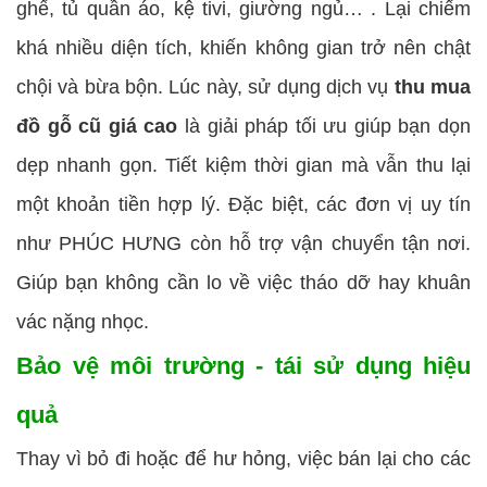
ghế, tủ quần áo, kệ tivi, giường ngủ… . Lại chiếm
khá nhiều diện tích, khiến không gian trở nên chật
chội và bừa bộn. Lúc này, sử dụng dịch vụ
thu mua
đồ gỗ cũ giá cao
là giải pháp tối ưu giúp bạn dọn
dẹp nhanh gọn. Tiết kiệm thời gian mà vẫn thu lại
một khoản tiền hợp lý. Đặc biệt, các đơn vị uy tín
như PHÚC HƯNG còn hỗ trợ vận chuyển tận nơi.
Giúp bạn không cần lo về việc tháo dỡ hay khuân
vác nặng nhọc.
Bảo vệ môi trường - tái sử dụng hiệu
quả
Thay vì bỏ đi hoặc để hư hỏng, việc bán lại cho các