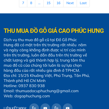
7
8
...
15
16
Next
Last
THU MUA ĐỒ GỖ GIÁ CAO PHÚC HƯNG
Dịch vụ thu mua đồ gỗ cũ tại Đồ Gỗ Phúc
Hưng đã có mặt trên thị trường rất nhiều năm
và ngày càng khẳng định được vị trí của mình
trên thị trường, luôn dẫn đầu trên thị trường về
chất lượng và giá thành hợp lý, trung tâm thu
mua đồ cũ của chúng tôi luôn là sự lựa chọn
hàng đầu của rất nhiều gia đình ở TPHCM.
Địa chỉ: 15/25 Khuông Việt, Phú Trung, Tân Phú,
Thành phố Hồ Chí Minh
Hotline: 0937 830 938
Email: thumuadocuphuchung@gmail.com
Web: dogophuchung.com
LIÊN KẾT MXH: