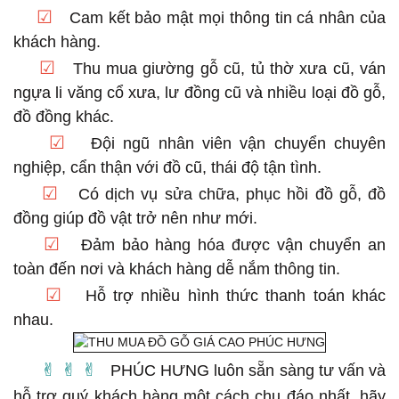
☑
Cam kết bảo mật mọi thông tin cá nhân của
khách hàng.
☑
Thu mua giường gỗ cũ, tủ thờ xưa cũ, ván
ngựa li văng cổ xưa, lư đồng cũ và nhiều loại đồ gỗ,
đồ đồng khác.
☑
Đội ngũ nhân viên vận chuyển chuyên
nghiệp, cẩn thận với đồ cũ, thái độ tận tình.
☑
Có dịch vụ sửa chữa, phục hồi đồ gỗ, đồ
đồng giúp đồ vật trở nên như mới.
☑
Đảm bảo hàng hóa được vận chuyển an
toàn đến nơi và khách hàng dễ nắm thông tin.
☑
Hỗ trợ nhiều hình thức thanh toán khác
nhau.
✌︎︎ ✌︎︎ ✌︎︎
PHÚC HƯNG luôn sẵn sàng tư vấn và
hỗ trợ quý khách hàng một cách chu đáo nhất, hãy