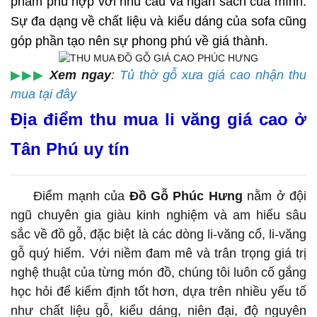
phẩm phù hợp với nhu cầu và ngân sách của mình.
Sự đa dạng về chất liệu và kiểu dáng của sofa cũng
góp phần tạo nên sự phong phú về giá thành.
▶▶▶
Xem ngay
:
Tủ thờ gỗ xưa giá cao nhận thu
mua tại đây
Địa điểm thu mua li văng giá cao ở
Tân Phú uy tín
Điểm mạnh của
Đồ Gỗ Phúc Hưng
nằm ở đội
ngũ chuyên gia giàu kinh nghiệm và am hiểu sâu
sắc về đồ gỗ, đặc biệt là các dòng li-văng cổ, li-văng
gỗ quý hiếm. Với niềm đam mê và trân trọng giá trị
nghệ thuật của từng món đồ, chúng tôi luôn cố gắng
học hỏi để kiểm định tốt hơn, dựa trên nhiều yếu tố
như chất liệu gỗ, kiểu dáng, niên đại, độ nguyên