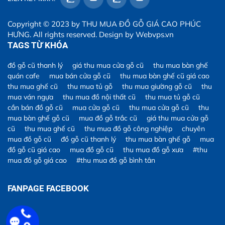
Copyright © 2023 by
THU MUA ĐỒ GỖ GIÁ CAO PHÚC
HƯNG
. All rights reserved. Design by
Webvps.vn
TAGS TỪ KHÓA
đồ gỗ cũ thanh lý
giá thu mua cửa gỗ cũ
thu mua bàn ghế
quán cafe
mua bán cửa gỗ cũ
thu mua bàn ghế cũ giá cao
thu mua ghế cũ
thu mua tủ gỗ
thu mua giường gỗ cũ
thu
mua ván ngựa
thu mua đồ nội thất cũ
thu mua tủ gỗ cũ
cần bán đồ gỗ cũ
mua cửa gỗ cũ
thu mua cửa gỗ cũ
thu
mua bàn ghế gỗ cũ
mua đồ gỗ trắc cũ
giá thu mua cửa gỗ
cũ
thu mua ghế cũ
thu mua đồ gỗ công nghiệp
chuyên
mua đồ gỗ cũ
đồ gỗ cũ thanh lý
thu mua bàn ghế gỗ
mua
đồ gỗ cũ giá cao
mua đồ gỗ cũ
thu mua đồ gỗ xưa
#thu
mua đồ gỗ giá cao
#thu mua đồ gỗ bình tân
FANPAGE FACEBOOK