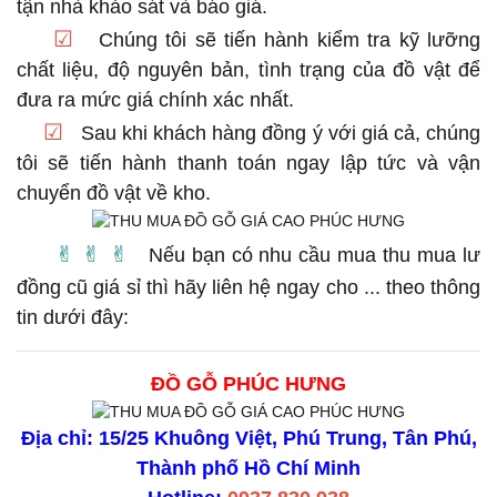
tận nhà khảo sát và báo giá.
☑
Chúng tôi sẽ tiến hành kiểm tra kỹ lưỡng
chất liệu, độ nguyên bản, tình trạng của đồ vật để
đưa ra mức giá chính xác nhất.
☑
Sau khi khách hàng đồng ý với giá cả, chúng
tôi sẽ tiến hành thanh toán ngay lập tức và vận
chuyển đồ vật về kho.
✌︎︎ ✌︎︎ ✌︎︎
Nếu bạn có nhu cầu mua thu mua lư
đồng cũ giá sỉ thì hãy liên hệ ngay cho ... theo thông
tin dưới đây:
ĐỒ GỖ PHÚC HƯNG
Địa chỉ: 15/25 Khuông Việt, Phú Trung, Tân Phú,
Thành phố Hồ Chí Minh