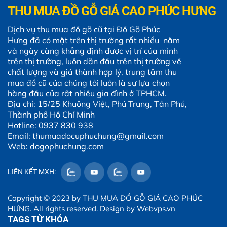
THU MUA ĐỒ GỖ GIÁ CAO PHÚC HƯNG
Dịch vụ thu mua đồ gỗ cũ tại Đồ Gỗ Phúc
Hưng đã có mặt trên thị trường rất nhiều năm
và ngày càng khẳng định được vị trí của mình
trên thị trường, luôn dẫn đầu trên thị trường về
chất lượng và giá thành hợp lý, trung tâm thu
mua đồ cũ của chúng tôi luôn là sự lựa chọn
hàng đầu của rất nhiều gia đình ở TPHCM.
Địa chỉ: 15/25 Khuông Việt, Phú Trung, Tân Phú,
Thành phố Hồ Chí Minh
Hotline: 0937 830 938
Email: thumuadocuphuchung@gmail.com
Web: dogophuchung.com
LIÊN KẾT MXH:
Copyright © 2023 by
THU MUA ĐỒ GỖ GIÁ CAO PHÚC
HƯNG
. All rights reserved. Design by
Webvps.vn
TAGS TỪ KHÓA