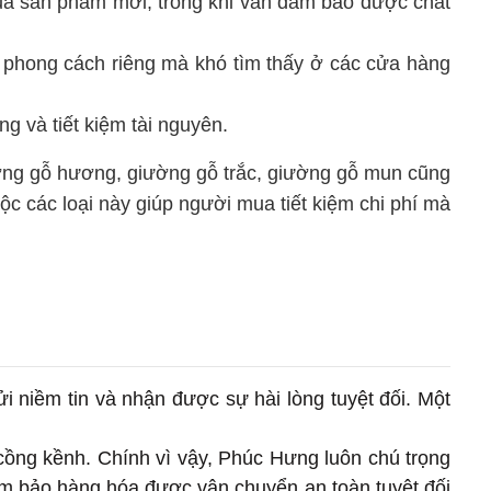
ua sản phẩm mới, trong khi vẫn đảm bảo được chất
 phong cách riêng mà khó tìm thấy ở các cửa hàng
ng và tiết kiệm tài nguyên.
ờng gỗ hương, giường gỗ trắc, giường gỗ mun cũng
ộc các loại này giúp người mua tiết kiệm chi phí mà
ửi niềm tin và nhận được sự hài lòng tuyệt đối. Một
cồng kềnh. Chính vì vậy, Phúc Hưng luôn chú trọng
m bảo hàng hóa được vận chuyển an toàn tuyệt đối