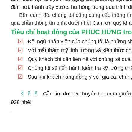
đến nơi, tránh trầy xước, hư hỏng trong quá trình 
Bên cạnh đó, chúng tôi cũng cung cấp thông tin
qua phần thông tin phía dưới nhé! Cảm ơn quý kh
Tiêu chí hoạt động của PHÚC HƯNG tr
☑
Đội ngũ nhân viên của chúng tôi là những c
☑
Với mắt thẩm mỹ tinh tường và kiến thức ch
☑
Quý khách chỉ cần liên hệ với chúng tôi qua 
☑
Chúng tôi sẽ tiến hành kiểm tra kỹ lưỡng chấ
☑
Sau khi khách hàng đồng ý với giá cả, chúng
✌︎︎ ✌︎︎ ✌︎︎
Cần tìm đơn vị chuyên thu mua giườ
938 nhé!