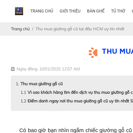
TRANG CHỦ
GIỚI THIỆU
BÀN GHẾ
TỦ THỜ
Trang chủ
Thu mua giường gỗ cũ tại đâu HCM uy tín nhất
THU MUA
Ngày đăng: 10/01/2025 12:07 AM
Thu mua giường gỗ cũ
Vì sao khách hàng tìm đến dịch vụ thu mua giường gỗ c
Điểm danh ngay nơi thu mua giường gỗ cũ uy tín nhất 
thu mua giường gỗ cũ
Có bao giờ bạn nhìn ngắm chiếc giường gỗ cũ tr