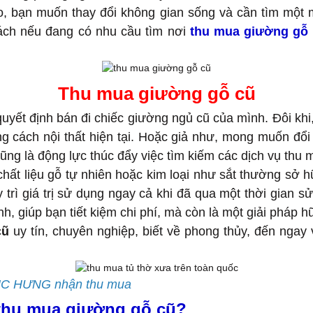
 do, bạn muốn thay đổi không gian sống và cần tìm một 
ách nếu đang có nhu cầu tìm nơi
thu mua giường gỗ
Thu mua giường gỗ cũ
ết định bán đi chiếc giường ngủ cũ của mình. Đôi khi,
g cách nội thất hiện tại. Hoặc giả như, mong muốn đổ
cũng là động lực thúc đẩy việc tìm kiếm các dịch vụ thu
hất liệu gỗ tự nhiên hoặc kim loại như sắt thường sở h
 trì giá trị sử dụng ngay cả khi đã qua một thời gian s
, giúp bạn tiết kiệm chi phí, mà còn là một giải pháp hữ
cũ
uy tín, chuyên nghiệp, biết về phong thủy, đến ngay
ÚC HƯNG nhận thu mua
 thu mua giường gỗ cũ?