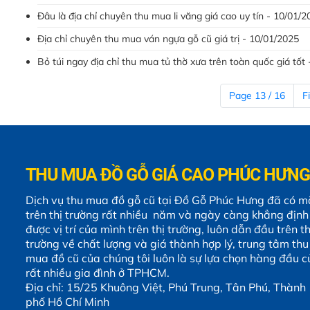
Đâu là địa chỉ chuyên thu mua li văng giá cao uy tín - 10/01/2
Địa chỉ chuyên thu mua ván ngựa gỗ cũ giá trị - 10/01/2025
Bỏ túi ngay địa chỉ thu mua tủ thờ xưa trên toàn quốc giá tốt
Page 13 / 16
Fi
THU MUA ĐỒ GỖ GIÁ CAO PHÚC HƯNG
Dịch vụ thu mua đồ gỗ cũ tại Đồ Gỗ Phúc Hưng đã có m
trên thị trường rất nhiều năm và ngày càng khẳng định
được vị trí của mình trên thị trường, luôn dẫn đầu trên th
trường về chất lượng và giá thành hợp lý, trung tâm thu
mua đồ cũ của chúng tôi luôn là sự lựa chọn hàng đầu c
rất nhiều gia đình ở TPHCM.
Địa chỉ: 15/25 Khuông Việt, Phú Trung, Tân Phú, Thành
phố Hồ Chí Minh