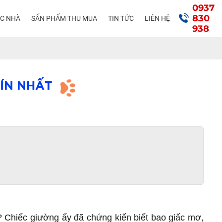
0937
830
ÁC NHÀ
SẨN PHẨM THU MUA
TIN TỨC
LIÊN HỆ
938
TÍN NHẤT
Chiếc giường ấy đã chứng kiến biết bao giấc mơ,