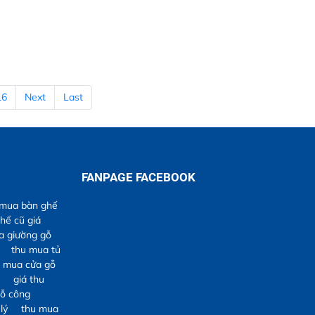
16
Next
Last
FANPAGE FACEBOOK
 mua bàn ghế
hế cũ giá
a giường gỗ
thu mua tủ
u mua cửa gỗ
giá thu
ỗ công
lý
thu mua