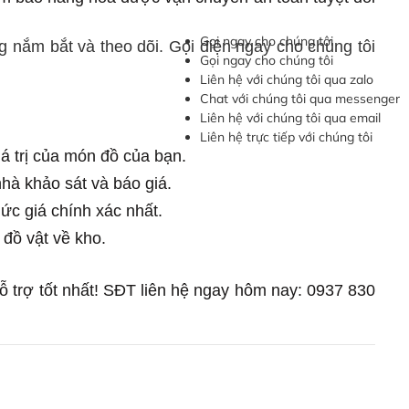
Gọi ngay cho chúng tôi
g nắm bắt và theo dõi. Gọi điện ngay cho chúng tôi
Gọi ngay cho chúng tôi
Liên hệ với chúng tôi qua zalo
Chat với chúng tôi qua messenger
Liên hệ với chúng tôi qua email
Liên hệ trực tiếp với chúng tôi
á trị của món đồ của bạn.
nhà khảo sát và báo giá.
mức giá chính xác nhất.
 đồ vật về kho.
trợ tốt nhất! SĐT liên hệ ngay hôm nay: 0937 830