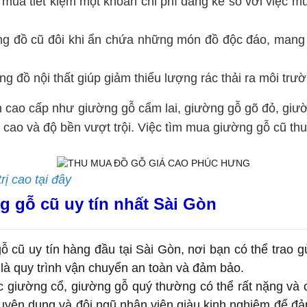
mua tiết kiệm một khoản chi phí đáng kể so với việc m
ng đồ cũ đôi khi ẩn chứa những món đồ độc đáo, mang
ng đồ nội thất giúp giảm thiểu lượng rác thải ra môi trườ
n cao cấp như giường gỗ cẩm lai, giường gỗ gõ đỏ, giư
ị cao và độ bền vượt trội. Việc tìm mua giường gỗ cũ thu
rị cao tại đây
 gỗ cũ uy tín nhất Sài Gòn
ỗ cũ uy tín hàng đầu tại Sài Gòn, nơi bạn có thể trao g
là quy trình vận chuyển an toàn và đảm bảo.
c giường cổ, giường gỗ quý thường có thể rất nặng và 
uyên dụng và đội ngũ nhân viên giàu kinh nghiệm để đả