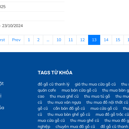
025
 - 23/10/2024
rst
Prev
1
2
...
10
11
12
13
14
15
TAGS TỪ KHÓA
ặt
đồ gỗ cũ thanh lý
giá thu mua cửa gỗ cũ
thu
quán cafe
mua bán cửa gỗ cũ
thu mua bàn g
ị
cao
thu mua ghế cũ
thu mua tủ gỗ
thu mu
cũ
thu mua ván ngựa
thu mua đồ nội thất cũ
ủa
gỗ cũ
cần bán đồ gỗ cũ
mua cửa gỗ cũ
th
cũ
thu mua bàn ghế gỗ cũ
mua đồ gỗ trắc cũ
mua cửa gỗ cũ
thu mua ghế cũ
thu mua đồ g
nghiệp
chuyên mua đồ gỗ cũ
đồ gỗ cũ thanh 