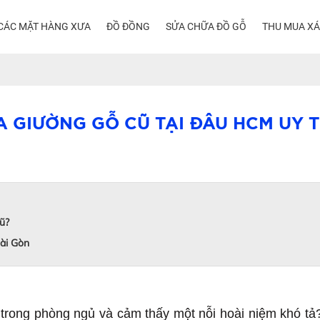
CÁC MẶT HÀNG XƯA
ĐỒ ĐỒNG
SỬA CHỮA ĐỒ GỖ
THU MUA X
 GIƯỜNG GỖ CŨ TẠI ĐÂU HCM UY 
ũ?
Sài Gòn
ong phòng ngủ và cảm thấy một nỗi hoài niệm khó tả? 