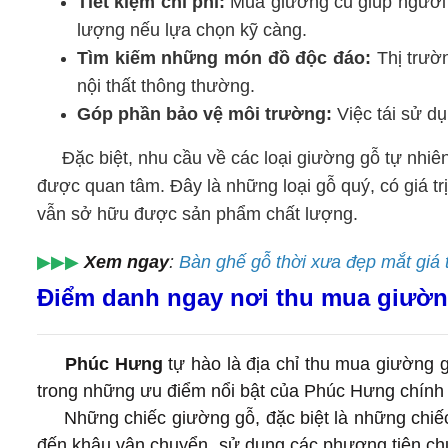
Tiết kiệm chi phí:
Mua giường cũ giúp người 
lượng nếu lựa chọn kỹ càng.
Tìm kiếm những món đồ độc đáo:
Thị trườ
nội thất thông thường.
Góp phần bảo vệ môi trường:
Việc tái sử dụ
Đặc biệt, nhu cầu về các loại giường gỗ tự nhiê
được quan tâm. Đây là những loại gỗ quý, có giá tr
vẫn sở hữu được sản phẩm chất lượng.
▶▶▶
Xem ngay
:
Bàn ghế gỗ thời xưa đẹp mắt giá t
Điểm danh ngay nơi thu mua giường
Phúc Hưng
tự hào là địa chỉ thu mua giường g
trong những ưu điểm nổi bật của Phúc Hưng chính 
Những chiếc giường gỗ, đặc biệt là những chiế
đến khâu vận chuyển, sử dụng các phương tiện ch