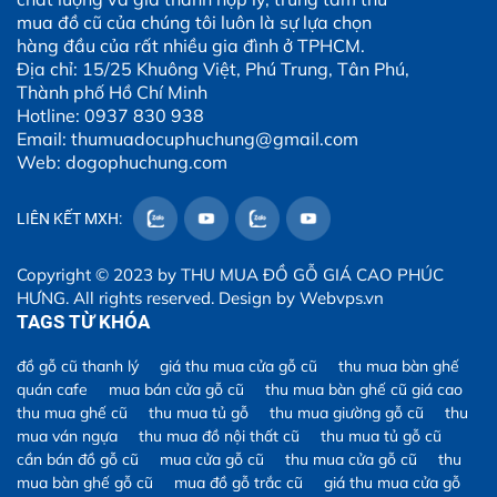
mua đồ cũ của chúng tôi luôn là sự lựa chọn
hàng đầu của rất nhiều gia đình ở TPHCM.
Địa chỉ: 15/25 Khuông Việt, Phú Trung, Tân Phú,
Thành phố Hồ Chí Minh
Hotline: 0937 830 938
Email: thumuadocuphuchung@gmail.com
Web: dogophuchung.com
LIÊN KẾT MXH:
Copyright © 2023 by
THU MUA ĐỒ GỖ GIÁ CAO PHÚC
HƯNG
. All rights reserved. Design by
Webvps.vn
TAGS TỪ KHÓA
đồ gỗ cũ thanh lý
giá thu mua cửa gỗ cũ
thu mua bàn ghế
quán cafe
mua bán cửa gỗ cũ
thu mua bàn ghế cũ giá cao
thu mua ghế cũ
thu mua tủ gỗ
thu mua giường gỗ cũ
thu
mua ván ngựa
thu mua đồ nội thất cũ
thu mua tủ gỗ cũ
cần bán đồ gỗ cũ
mua cửa gỗ cũ
thu mua cửa gỗ cũ
thu
mua bàn ghế gỗ cũ
mua đồ gỗ trắc cũ
giá thu mua cửa gỗ