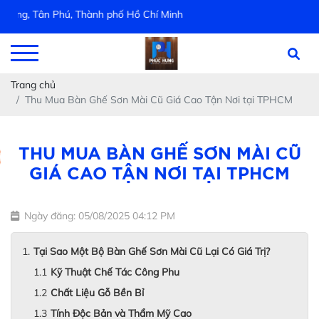
g, Tân Phú, Thành phố Hồ Chí Minh
Trang chủ
Thu Mua Bàn Ghế Sơn Mài Cũ Giá Cao Tận Nơi tại TPHCM
THU MUA BÀN GHẾ SƠN MÀI CŨ
GIÁ CAO TẬN NƠI TẠI TPHCM
Ngày đăng: 05/08/2025 04:12 PM
Tại Sao Một Bộ Bàn Ghế Sơn Mài Cũ Lại Có Giá Trị?
Kỹ Thuật Chế Tác Công Phu
Chất Liệu Gỗ Bền Bỉ
Tính Độc Bản và Thẩm Mỹ Cao