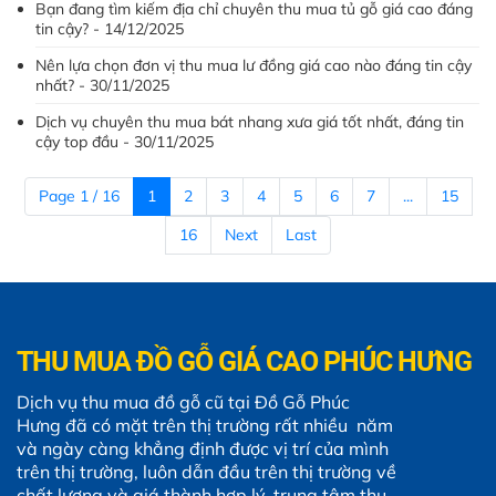
Bạn đang tìm kiếm địa chỉ chuyên thu mua tủ gỗ giá cao đáng
tin cậy? - 14/12/2025
Nên lựa chọn đơn vị thu mua lư đồng giá cao nào đáng tin cậy
nhất? - 30/11/2025
Dịch vụ chuyên thu mua bát nhang xưa giá tốt nhất, đáng tin
cậy top đầu - 30/11/2025
Page 1 / 16
1
2
3
4
5
6
7
...
15
16
Next
Last
THU MUA ĐỒ GỖ GIÁ CAO PHÚC HƯNG
Dịch vụ thu mua đồ gỗ cũ tại Đồ Gỗ Phúc
Hưng đã có mặt trên thị trường rất nhiều năm
và ngày càng khẳng định được vị trí của mình
trên thị trường, luôn dẫn đầu trên thị trường về
chất lượng và giá thành hợp lý, trung tâm thu