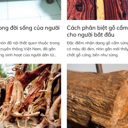
ong đời sống của người
Cách phân biệt gỗ cẩm
cho người bắt đầu
ón đồ nội thất quen thuộc trong
Đặc điểm nhận dạng gỗ cẩm sừn
truyền thống Việt Nam, đã gắn
có màu đỏ đen, nhìn gần mới thấ
ống sinh hoạt của người dân từ
chất gỗ cứng, bền như sừng.