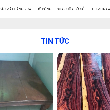
CÁC MẶT HÀNG XƯA
ĐỒ ĐỒNG
SỬA CHỮA ĐỒ GỖ
THU MUA X
TIN TỨC