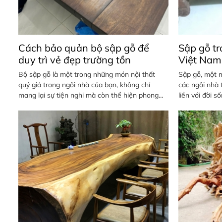
Cách bảo quản bộ sập gỗ để
Sập gỗ tr
duy trì vẻ đẹp trường tồn
Việt Nam
Bộ sập gỗ là một trong những món nội thất
Sập gỗ, một m
quý giá trong ngôi nhà của bạn, không chỉ
các ngôi nhà 
mang lại sự tiện nghi mà còn thể hiện phong
liền với đời s
cách và gu thẩm mỹ.
bao đời nay.