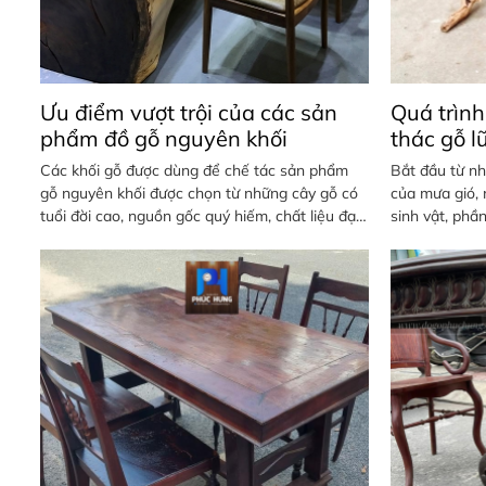
Ưu điểm vượt trội của các sản
Quá trình
phẩm đồ gỗ nguyên khối
thác gỗ l
Các khối gỗ được dùng để chế tác sản phẩm
Bắt đầu từ nh
gỗ nguyên khối được chọn từ những cây gỗ có
của mưa gió, 
tuổi đời cao, nguồn gốc quý hiếm, chất liệu đạt
sinh vật, phầ
chuẩn
chỉ còn lại ph