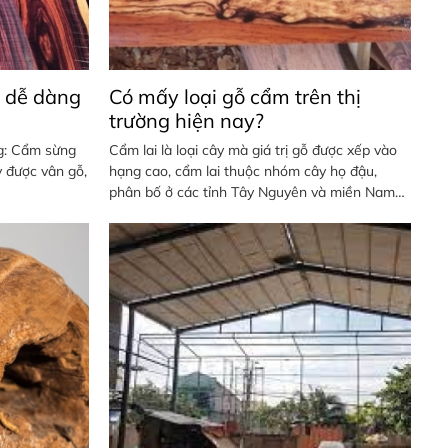
 dễ dàng
Có mấy loại gỗ cẩm trên thị
trường hiện nay?
g: Cẩm sừng
Cẩm lai là loại cây mà giá trị gỗ được xếp vào
y được vân gỗ,
hạng cao, cẩm lai thuộc nhóm cây họ đậu,
phân bố ở các tỉnh Tây Nguyên và miền Nam
như: ĐăkLăk, Gia Lai, Kon Tum, Lâm Đồng, Tây
Ninh, Đồng Nai