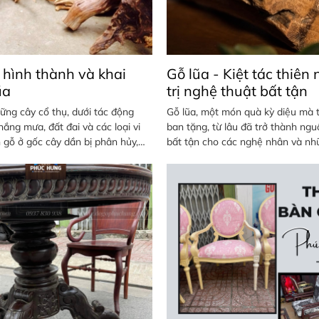
 hình thành và khai
Gỗ lũa - Kiệt tác thiên 
ũa
trị nghệ thuật bất tận
ững cây cổ thụ, dưới tác động
Gỗ lũa, một món quà kỳ diệu mà 
nắng mưa, đất đai và các loại vi
ban tặng, từ lâu đã trở thành ng
n gỗ ở gốc cây dần bị phân hủy,
bất tận cho các nghệ nhân và nh
ần lõi cứng cáp nhất.
thích đồ gỗ mỹ nghệ.