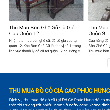
Thu Mua Bàn Ghế Gỗ Cũ Giá
Thu Mua 
Cao Quận 12
Quận 9
Nhận thu mua bàn ghế cũ, đồ cũ giá cao tại
Cửa hàng đồ 
quận 12, Kho Bàn Ghế Cũ là đơn vị số 1 trong
Bàn Ghế Cũ gi
lĩnh vực thanh lý đồ cũ tại quận 12 nói riêng và
Thu mua bàn 
toàn khu vực TP.HCM nói chung. Chúng tôi có
quán ăn, thu 
đội ngũ nhân viên hùng hậu có thể thu mua
ghế cổ xưa gỗ 
bất kì ở đâu với số lượng ít hay nhiều, thu mua
830 938
bàn ghế văn phòng, thu mua bàn ghế cafe, thu
mua bàn ghế nhà hàng, thu mua đồ nội thất
gia đình…
THU MUA ĐỒ GỖ GIÁ CAO PHÚC HƯNG
Dịch vụ thu mua đồ gỗ cũ tại Đồ Gỗ Phúc Hưng đã có m
trên thị trường rất nhiều năm và ngày càng khẳng định
được vị trí của mình trên thị trường, luôn dẫn đầu trên th