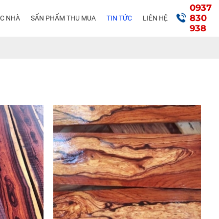
0937
830
ÁC NHÀ
SẨN PHẨM THU MUA
TIN TỨC
LIÊN HỆ
938