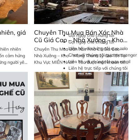
nhiên, giá
Chuyên Thu Mua Bán Xác Nhà
Gọi ngay cho chúng tôi
Cũ Giá Cao – Nhà Xưởng – Kho –
Gọi ngay cho chúng tôi
Hàng Thanh Lý Giá Tốt Tại Khu
Liên hệ với chúng tôi qua zalo
thiên nhiên
Chuyên Thu Mua Bán Xác Nhà Cũ Giá Cao –
Vực MIỀN NAM
Chat với chúng tôi qua messenger
uồn cảm hứng
Nhà Xưởng – Kho – Hàng Thanh Lý Giá Tốt Tại
Liên hệ với chúng tôi qua email
ững người yêu
Khu Vực MIỀN NAM - Thu được một khoản tiền
Liên hệ trực tiếp với chúng tôi
lớn để giúp cho việc xây nhà mới nhờ việc bán
xác nhà cũ. - Không phải lo nhân công thu dọn
– phá dở nhà cũ. - Đảm bảo an toàn cho gia
chủ và cộng đồng xung quanh. - Thu mua với
mức giá cao nhất. “Chuyên nghiệp – An toàn –
Tiến Độ – Giá cạnh tranh” Liên hệ : 0937 830
938 Mr Hưng