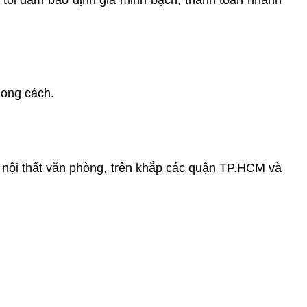
tôi đảm bảo định giá minh bạch, thanh toán nhanh
hong cách.
 nội thất văn phòng, trên khắp các quận TP.HCM và