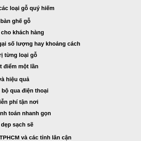
các loại gỗ quý hiếm
 bàn ghế gỗ
h cho khách hàng
gại số lượng hay khoảng cách
ị từng loại gỗ
t điểm một lần
và hiệu quả
 bộ qua điện thoại
iễn phí tận nơi
anh toán nhanh gọn
 dẹp sạch sẽ
TPHCM và các tỉnh lân cận