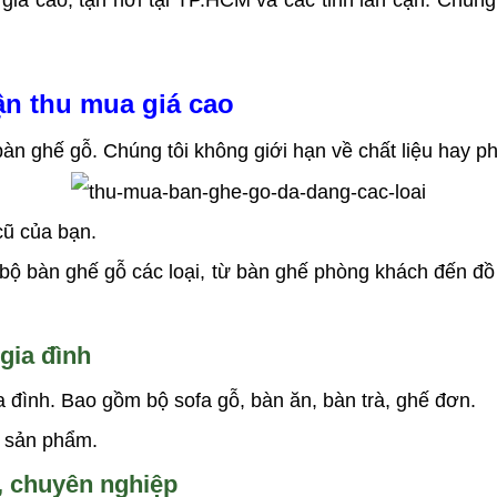
á cao, tận nơi tại TP.HCM và các tỉnh lân cận. Chúng 
n thu mua giá cao
n ghế gỗ. Chúng tôi không giới hạn về chất liệu hay p
 cũ của bạn.
 bộ bàn ghế gỗ các loại, từ bàn ghế phòng khách đến đồ
gia đình
a đình. Bao gồm bộ sofa gỗ, bàn ăn, bàn trà, ghế đơn.
g sản phẩm.
, chuyên nghiệp