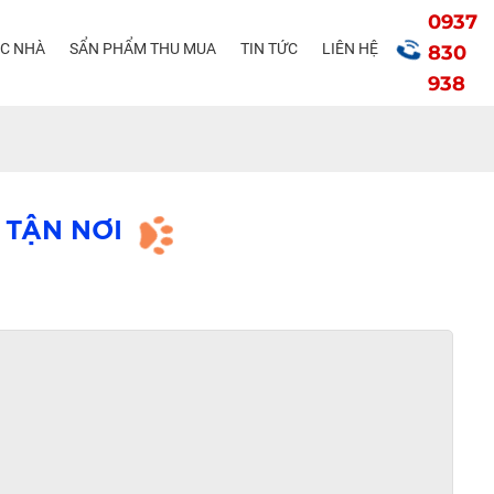
0937
ÁC NHÀ
SẨN PHẨM THU MUA
TIN TỨC
LIÊN HỆ
830
938
 TẬN NƠI