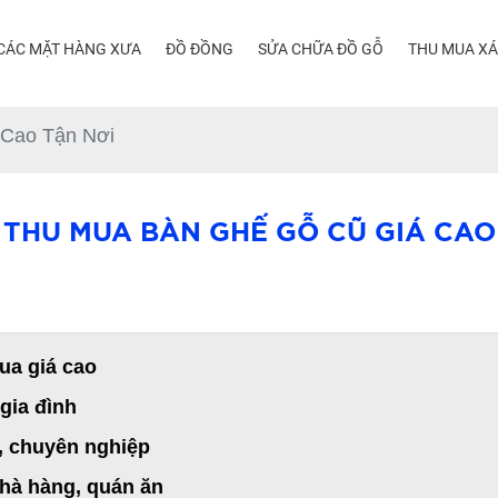
CÁC MẶT HÀNG XƯA
ĐỒ ĐỒNG
SỬA CHỮA ĐỒ GỖ
THU MUA X
 Cao Tận Nơi
 THU MUA BÀN GHẾ GỖ CŨ GIÁ CAO
ua giá cao
gia đình
, chuyên nghiệp
hà hàng, quán ăn