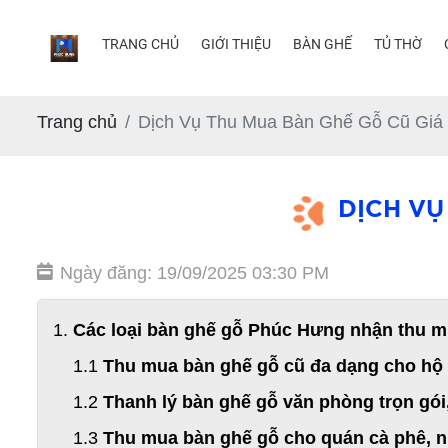
TRANG CHỦ
GIỚI THIỆU
BÀN GHẾ
TỦ THỜ
Trang chủ
Dịch Vụ Thu Mua Bàn Ghế Gỗ Cũ Giá
DỊCH VỤ
Ngày đăng: 19/09/2025 03:30 PM
Các loại bàn ghế gỗ Phúc Hưng nhận thu m
Thu mua bàn ghế gỗ cũ đa dạng cho hộ 
Thanh lý bàn ghế gỗ văn phòng trọn gói
Thu mua bàn ghế gỗ cho quán cà phê, n