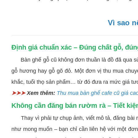
Vì sao n
Định giá chuẩn xác – Đúng chất gỗ, đúng
Bàn ghế gỗ cũ không đơn thuần là đồ đã qua sử dụ
gỗ hương hay gỗ gõ đỏ. Một đơn vị thu mua chuyên
khắc, tuổi thọ sản phẩm… từ đó đưa ra mức giá tư
➤➤➤
Xem thêm:
Thu mua bàn ghế cafe cũ giá ca
Không cần đăng bán rườm rà – Tiết ki
Thay vì phải tự chụp ảnh, viết mô tả, đăng bài r
như mong muốn – bạn chỉ cần liên hệ với một đơn v