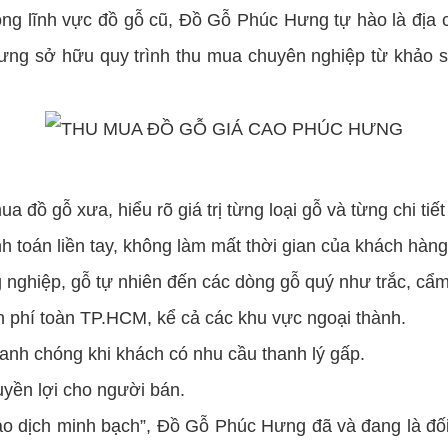
g lĩnh vực đồ gỗ cũ, Đồ Gỗ Phúc Hưng tự hào là địa ch
Hưng sở hữu quy trình thu mua chuyên nghiệp từ khảo s
đồ gỗ xưa, hiểu rõ giá trị từng loại gỗ và từng chi tiế
h toán liền tay, không làm mất thời gian của khách hàng
 nghiệp, gỗ tự nhiên đến các dòng gỗ quý như trắc, cẩ
n phí toàn TP.HCM, kể cả các khu vực ngoại thành.
anh chóng khi khách có nhu cầu thanh lý gấp.
yền lợi cho người bán.
ịch minh bạch”, Đồ Gỗ Phúc Hưng đã và đang là đối t