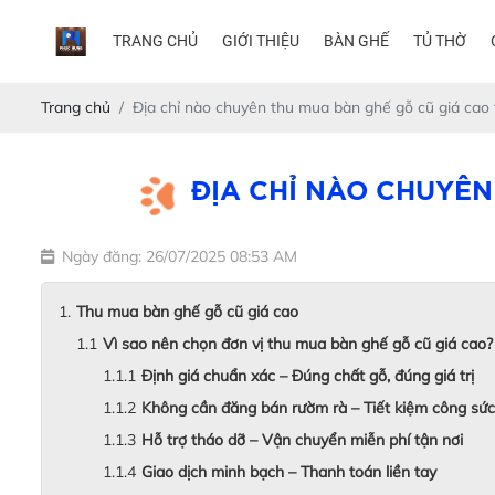
TRANG CHỦ
GIỚI THIỆU
BÀN GHẾ
TỦ THỜ
Trang chủ
Địa chỉ nào chuyên thu mua bàn ghế gỗ cũ giá cao
ĐỊA CHỈ NÀO CHUYÊN
Ngày đăng: 26/07/2025 08:53 AM
Thu mua bàn ghế gỗ cũ giá cao
Vì sao nên chọn đơn vị thu mua bàn ghế gỗ cũ giá cao?
Định giá chuẩn xác – Đúng chất gỗ, đúng giá trị
Không cần đăng bán rườm rà – Tiết kiệm công sức
Hỗ trợ tháo dỡ – Vận chuyển miễn phí tận nơi
Giao dịch minh bạch – Thanh toán liền tay