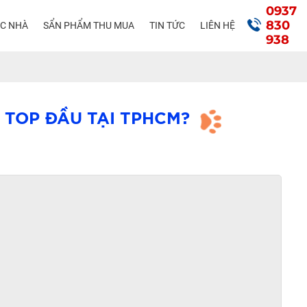
0937
830
ÁC NHÀ
SẨN PHẨM THU MUA
TIN TỨC
LIÊN HỆ
938
 TOP ĐẦU TẠI TPHCM?