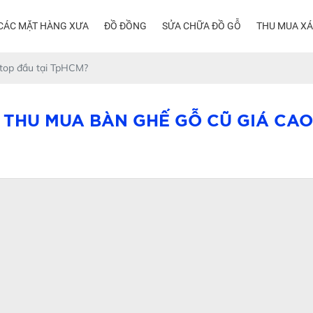
CÁC MẶT HÀNG XƯA
ĐỒ ĐỒNG
SỬA CHỮA ĐỒ GỖ
THU MUA X
 top đầu tại TpHCM?
 THU MUA BÀN GHẾ GỖ CŨ GIÁ CAO