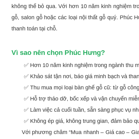
không thể bỏ qua. Với hơn 10 năm kinh nghiệm tron
gỗ, salon gỗ hoặc các loại nội thất gỗ quý. Phúc 
thanh toán tại chỗ.
Vì sao nên chọn Phúc Hưng?
✅ Hơn 10 năm kinh nghiệm trong ngành thu mua 
✅ Khảo sát tận nơi, báo giá minh bạch và than
✅ Thu mua mọi loại bàn ghế gỗ cũ: từ gỗ công
✅ Hỗ trợ tháo dỡ, bốc xếp và vận chuyển miễ
✅ Làm việc cả cuối tuần, sẵn sàng phục vụ nh
✅ Không ép giá, không trung gian, đảm bảo qu
Với phương châm “Mua nhanh – Giá cao – Giao d